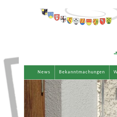
News
Bekanntmachungen
W