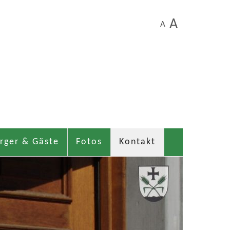
A
A
rger & Gäste
Fotos
Kontakt