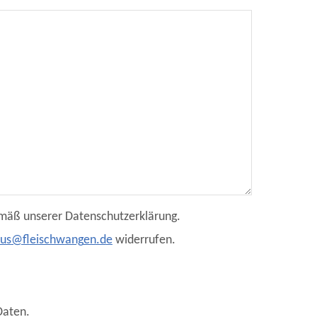
emäß unserer Datenschutzerklärung.
s
fl
schw
ng
n
d
widerrufen.
Daten.